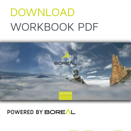
Ir
DOWNLOAD
al
contenido
WORKBOOK PDF